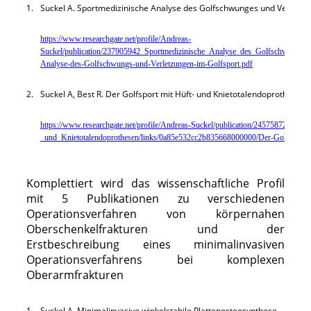
1.
Suckel A. Sportmedizinische Analyse des Golfschwunges und Verletzun
https://www.researchgate.net/profile/Andreas-
Suckel/publication/237905942_Sportmedizinische_Analyse_des_Golfschwungs_u
Analyse-des-Golfschwungs-und-Verletzungen-im-Golfsport.pdf
2.
Suckel A, Best R. Der Golfsport mit Hüft- und Knietotalendoprothesen.
https://www.researchgate.net/profile/Andreas-Suckel/publication/245758726_Der
_und_Knietotalendoprothesen/links/0a85e532cc2b835668000000/Der-Golfsport-m
Komplettiert wird das wissenschaftliche Profil
mit 5 Publikationen zu verschiedenen
Operationsverfahren von körpernahen
Oberschenkelfrakturen und der
Erstbeschreibung eines minimalinvasiven
Operationsverfahrens bei komplexen
Oberarmfrakturen
1.
Suckel A. Minimalinvasive winkelstabile Plattenosteosynthese