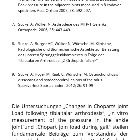
Peak pressure in the adjacent joints measured in 8 cadaver
specimen. Acta Orthop 2007; 78: 592-597.
7.
Suckel A, Wülker N. Arthrodese des MTP-1 Gelenks.
Orthopäde. 2006; 35: 443-449.
8.
Suckel A, Burger AC, Wülker N, Wünschel M. Klinische,
Radiologische und Biomechanische Aspekte zur Belastung
des unteren Sprunggelenkkomplexes in Folge der
Tibiotalaren Arthrodese. „Z Orthop Unfallchir“
9.
Suckel A, Hoyer M, Raab C, Wünschel M. Osteochondrosis
dissecans and osteochondral lesions of the talus.
Sportverletz Sportschaden. 2012; 26: 91-99
Die Untersuchungen „Changes in Choparts joint
Load following tibialtalar arthrodesis“, „In vitro
measurement of the pressure in the ankle
joint“und „Chopart join load during gait“ stellen
fundamentale Beiträge zum Verständnis der