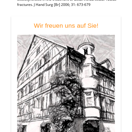
fractures. J Hand Surg [Br] 2006; 31: 673-679
Wir freuen uns auf Sie!