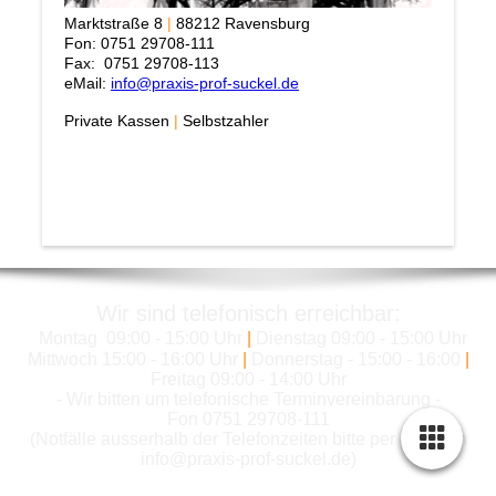
Marktstraße 8
|
88212 Ravensburg
Fon: 0751 29708-111
Fax: 0751 29708-113
eMail:
info@praxis-prof-suckel.de
Private Kassen
|
Selbstzahler
Wir sind telefonisch erreichbar:
Montag 09:00 - 15:00 Uhr
|
Dienstag 09:00 - 15:00 Uhr
Mittwoch 15:00 - 16:00 Uhr
|
Donnerstag - 15:00 - 16:00
|
Freitag 09:00 - 14:00 Uhr
- Wir bitten um telefonische Terminvereinbarung -
Fon 0751 29708-111
(Notfälle ausserhalb der Telefonzeiten bitte per email an
info@praxis-prof-suckel.de)