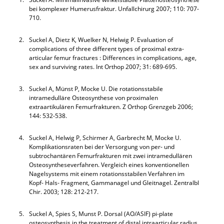
bei komplexer Humerusfraktur. Unfallchirurg 2007; 110: 707-
710.
2.
Suckel A, Dietz K, Wuelker N, Helwig P. Evaluation of
complications of three different types of proximal extra-
articular femur fractures : Differences in complications, age,
sex and surviving rates. Int Orthop 2007; 31: 689-695.
3.
Suckel A, Münst P, Mocke U. Die rotationsstabile
intramedulläre Osteosynthese von proximalen
extraartikulären Femurfrakturen. Z Orthop Grenzgeb 2006;
144: 532-538.
4.
Suckel A, Helwig P, Schirmer A, Garbrecht M, Mocke U.
Komplikationsraten bei der Versorgung von per- und
subtrochantären Femurfrakturen mit zwei intramedullären
Osteosyntheseverfahren. Vergleich eines konventionellen
Nagelsystems mit einem rotationsstabilen Verfahren im
Kopf- Hals- Fragment, Gammanagel und Gleitnagel. Zentralbl
Chir. 2003; 128: 212-217.
5.
Suckel A, Spies S, Munst P. Dorsal (AO/ASIF) pi-plate
osteosynthesis in the treatment of distal intraarticular radius