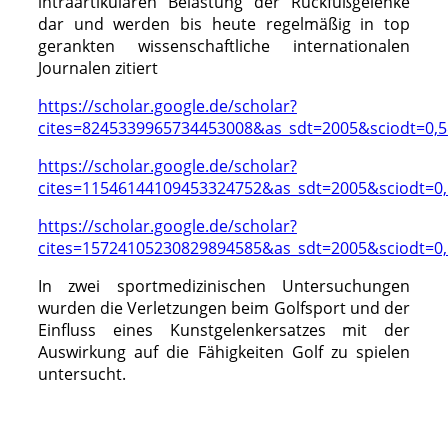
intraartikulären Belastung der Rückfußgelenke
dar und werden bis heute regelmäßig in top
gerankten wissenschaftliche internationalen
Journalen zitiert
https://scholar.google.de/scholar?
cites=8245339965734453008&as_sdt=2005&sciodt=0,
https://scholar.google.de/scholar?
cites=11546144109453324752&as_sdt=2005&sciodt=0
https://scholar.google.de/scholar?
cites=15724105230829894585&as_sdt=2005&sciodt=0
In zwei sportmedizinischen Untersuchungen
wurden die Verletzungen beim Golfsport und der
Einfluss eines Kunstgelenkersatzes mit der
Auswirkung auf die Fähigkeiten Golf zu spielen
untersucht.