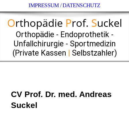
IMPRESSUM / DATENSCHUTZ
O
rthopädie
P
rof.
S
uckel
Orthopädie - Endoprothetik -
Unfallchirurgie - Sportmedizin
(Private Kassen
|
Selbstzahler)
CV Prof. Dr. med. Andreas
Suckel