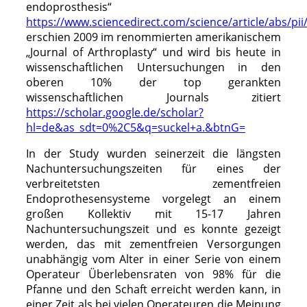
endoprosthesis“
https://www.sciencedirect.com/science/article/abs/p
erschien 2009 im renommierten amerikanischem
„Journal of Arthroplasty“ und wird bis heute in
wissenschaftlichen Untersuchungen in den
oberen 10% der top gerankten
wissenschaftlichen Journals zitiert
https://scholar.google.de/scholar?
hl=de&as_sdt=0%2C5&q=suckel+a.&btnG=
In der Study wurden seinerzeit die längsten
Nachuntersuchungszeiten für eines der
verbreitetsten zementfreien
Endoprothesensysteme vorgelegt an einem
großen Kollektiv mit 15-17 Jahren
Nachuntersuchungszeit und es konnte gezeigt
werden, das mit zementfreien Versorgungen
unabhängig vom Alter in einer Serie von einem
Operateur Überlebensraten von 98% für die
Pfanne und den Schaft erreicht werden kann, in
einer Zeit als bei vielen Operateuren die Meinung