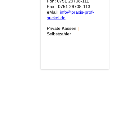
Fon: 0751 29708-111
Fax: 0751 29708-113
eMail:
info@praxis-prof-
suckel.de
Private Kassen
|
Selbstzahler